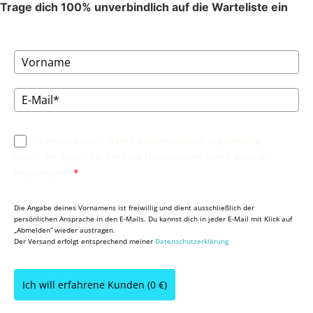
Trage dich 100% unverbindlich auf die Warteliste ein
Ich erkläre mich damit einverstanden regelmäßig
nützliche Tipps für Technik Dienstleister per E-Mail zu
empfangen.
*
Die Angabe deines Vornamens ist freiwillig und dient ausschließlich der
persönlichen Ansprache in den E-Mails. Du kannst dich in jeder E-Mail mit Klick auf
„Abmelden“ wieder austragen.
Der Versand erfolgt entsprechend meiner
Datenschutzerklärung
Ich will erfahrene Kunden (0 €)